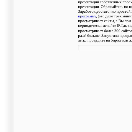
презентации собственных проек
презентации. Обращайтесь по в
Заработок достаточно простой 
программу
, (это дело трех мин
просматривает сайты, а Вы при
периодически меняйте IP.Так-же
просматривает более 300 сайтов
раза! больше. Запустили програ
легко продадите на бирже или ж