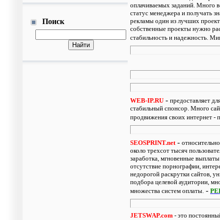
оплачиваемых заданий. Много в
статус менеджера и получать з
Поиск
рекламы один из лучших проекто
собственные проекты нужно рас
стабильность и надежность. Ми
-
WEB-IP.RU
предоставляет дл
стабильный спонсор. Много сайт
продвижения своих интернет - 
-
SEOSPRINT.net
относительно
около трехсот тысяч пользовате
заработка, мгновенные выплаты
отсутствие порнографии, интер
недорогой раскрутки сайтов, у
подбора целевой аудитории, м
-
множества систем оплаты.
РЕ
JETSWAP.com
- это постоянны