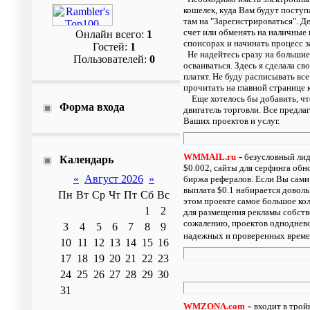
кошелек, куда Вам будут поступ
там на "Зарегистрироваться". Д
счет или обменять на наличные 
Онлайн всего:
1
спонсорах и начинать процесс з
Гостей:
1
Не надейтесь сразу на большие 
Пользователей:
0
осваиваться. Здесь я сделала с
платят. Не буду расписывать в
прочитать на главной странице 
Еще хотелось бы добавить, что 
Форма входа
двигатель торговли. Все предл
Ваших проектов и услуг.
-
WMMAIL.ru
безусловный лид
Календарь
$0.002, сайты для серфинга об
«
Август 2026
»
биржа рефералов. Если Вы сами
выплата $0.1 набирается доволь
Пн
Вт
Ср
Чт
Пт
Сб
Вс
этом проекте самое большое кол
1
2
для размещения рекламы собстве
сожалению, проектов однодневок
3
4
5
6
7
8
9
надежных и проверенных време
10
11
12
13
14
15
16
17
18
19
20
21
22
23
24
25
26
27
28
29
30
31
-
WMZONA.com
входит в трой