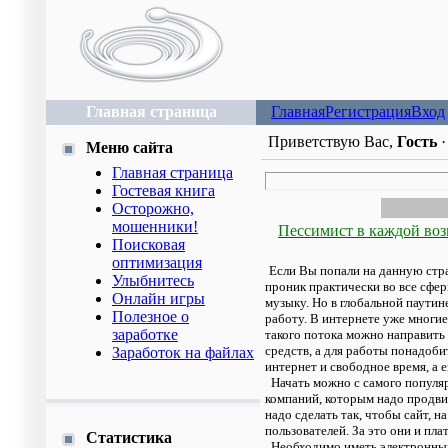
Главная страница
Главная
Регистрация
Вход
Приветствую Вас
,
Гость
Меню сайта
Главная страница
Гостевая книга
Осторожно,
мошенники!
Пессимист в каждой воз
Поисковая
оптимизация
Если Вы попали на данную стра
Улыбнитесь
проник практически во все сфе
Онлайн игры
музыку. Но в глобальной паути
Полезное о
работу. В интернете уже многие
заработке
такого потока можно направить 
средств, а для работы понадоб
Заработок на файлах
интернет и свободное время, а е
Начать можно с самого популярн
компаний, которым надо продви
надо сделать так, чтобы сайт, 
пользователей. За это они и плат
Статистика
Необходимо иметь электронный 